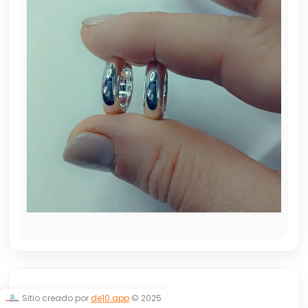
ARGOLLITAS
Sitio creado por
de10.app
© 2025