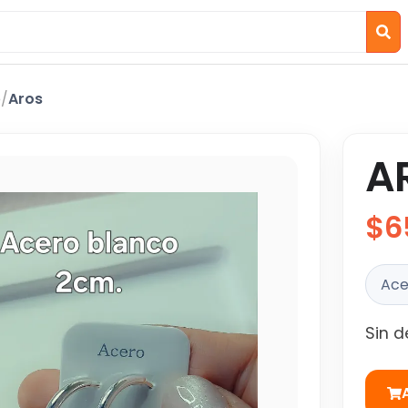
o
/
Aros
A
$6
Ace
Sin d