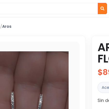
o
/
Aros
A
F
$8
Ace
Sin d