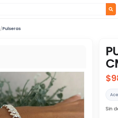
o
/
Pulseras
P
C
$9
Ace
Sin d