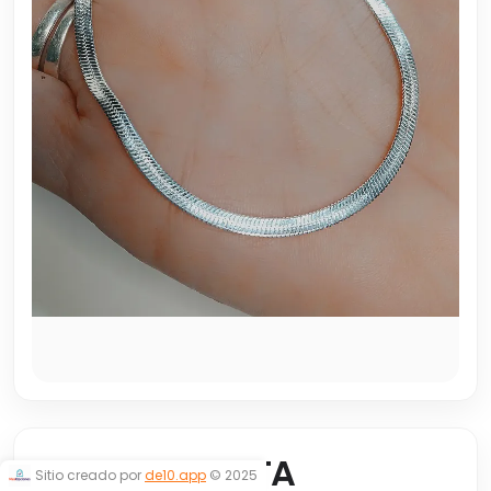
PULSERA CINTA
Sitio creado por
de10.app
© 2025