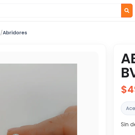
o
/
Abridores
A
B
$4
Ace
Sin d