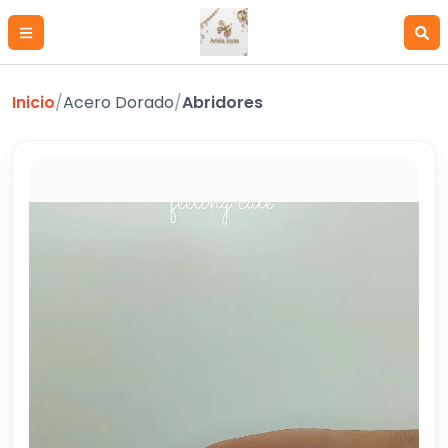
Inicio
/
Acero Dorado
/
Abridores