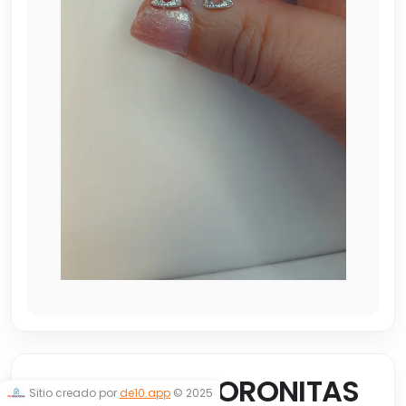
ABRIDORES CORONITAS
Sitio creado por
de10.app
© 2025