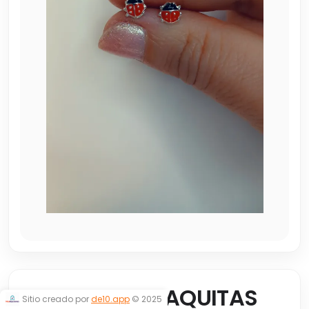
ABRIDORES VAQUITAS
Sitio creado por
de10.app
© 2025