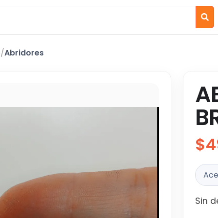
o
/
Abridores
A
B
$4
Ace
Sin d