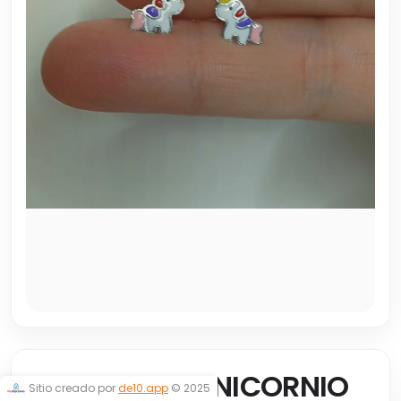
ABRIDORES UNICORNIO
Sitio creado por
de10.app
© 2025