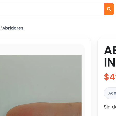
o
/
Abridores
A
I
$4
Ace
Sin d