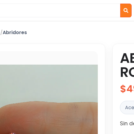
o
/
Abridores
A
R
$4
Ace
Sin d