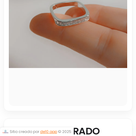
ANILLO CUADRADO
Sitio creado por
de10.app
© 2025