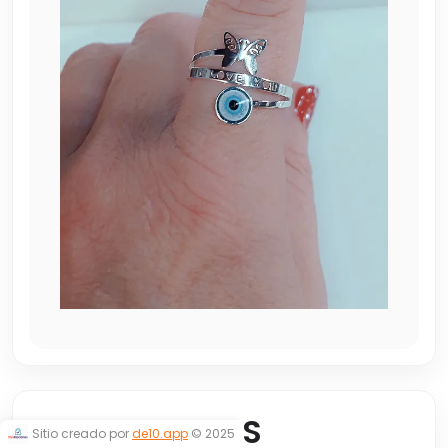
ANILLO OJITOS
Sitio creado por
de10.app
© 2025