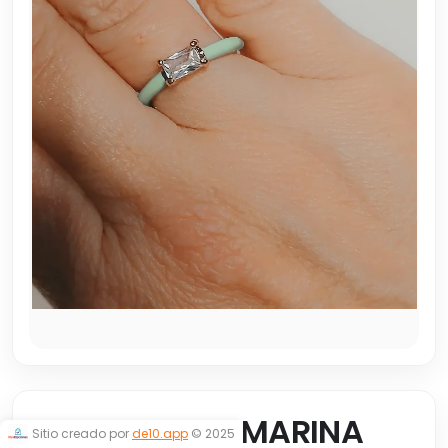
ANILLO AGUAMARINA
Sitio creado por
de10.app
© 2025