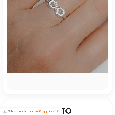
ANILLO INFINITO
Sitio creado por
de10.app
© 2025