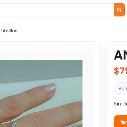
o
/
Anillos
AN
$7
Ace
Sin d