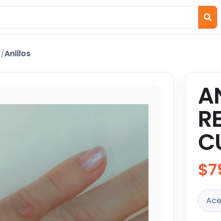
o
/
Anillos
A
R
C
$7
Ace