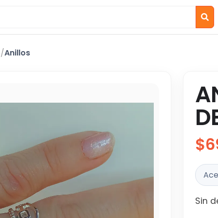
o
/
Anillos
A
D
$6
Ace
Sin d