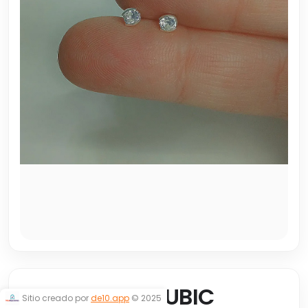
ABRIDORES CUBIC
Sitio creado por
de10.app
© 2025