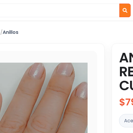
o
/
Anillos
A
R
C
$7
Ace