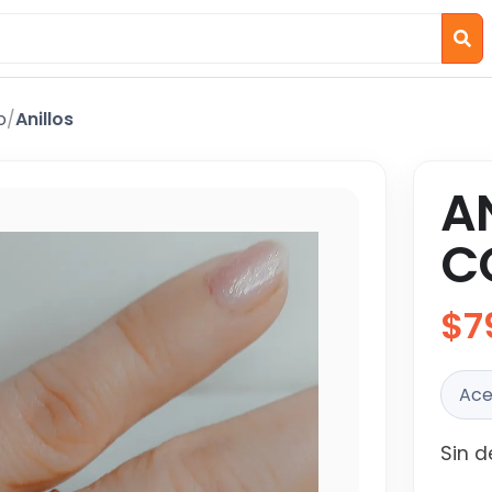
o
/
Anillos
A
C
$7
Ace
Sin d