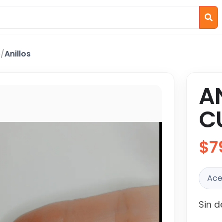
o
/
Anillos
A
C
$7
Ace
Sin d