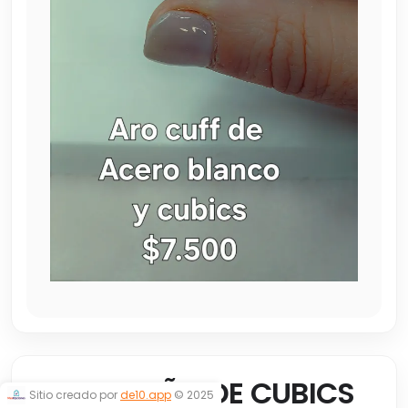
CUFF MOÑO DE CUBICS
Sitio creado por
de10.app
© 2025