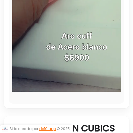
ARO CUFF CON CUBICS
Sitio creado por
de10.app
© 2025