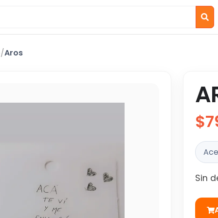
o
/
Aros
A
$7
Ace
Sin d