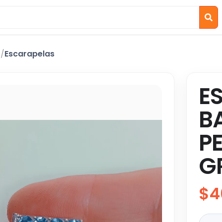
o
/
Escarapelas
E
B
P
G
$4